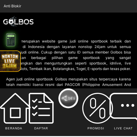
Anti Blokir
Golbos
merupakan website game judi online sportbook terbaik dan
terbesar di Indonesia dengan layanan nonstop 24jam untuk semua
pecinta judi online. Cukup dengan satu ID semua member Golbos bisa
memainkan berbagai pilihan game sportbook yang sangat
menyenangkan dan menguntungkan seperti sportbook, idnlive, live
casino, slots, Tembak ikan, Bolatangkas, Togel, E-sports dan texas poker.
Agen judi
online sportbook Golbos merupakan situs terpercaya karena
telah memiliki lisensi resmi dari PAGCOR (Philippine Amusement And
Gaming Corporation). Kenyamanan permainan member merupakan
prioritas utama Golbos dengan pelayanan customer service terbaik,
ramah dan profesional. Golbos juga menyediakan berbagai metode
pembayaran terlengkap dan di dukung oleh bank ternama dengan
keamanan selama proses transaksi. Hubungi segera customer service
Golbos untuk info lebih lanjut seputar permainan.
Lisensi
BERANDA
DAFTAR
PROMOSI
LIVE CHAT