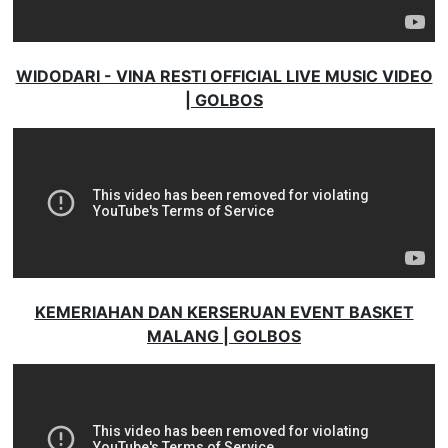
WIDODARI - VINA RESTI OFFICIAL LIVE MUSIC VIDEO
| GOLBOS
KEMERIAHAN DAN KERSERUAN EVENT BASKET
MALANG | GOLBOS