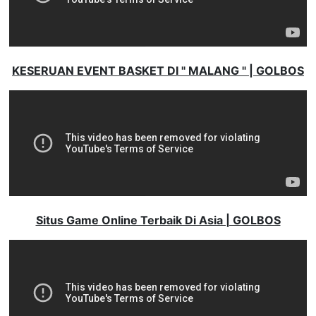
KESERUAN EVENT BASKET DI " MALANG " | GOLBOS
Situs Game Online Terbaik Di Asia | GOLBOS