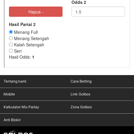
Tentang kami
Cara Betting
Mobile
Link Golbos
Kalkulator Mix Parlay
Zona Golbos
Anti Blokir