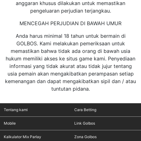
anggaran khusus dilakukan untuk memastikan
pengeluaran perjudian terjangkau.
MENCEGAH PERJUDIAN DI BAWAH UMUR
Anda harus minimal 18 tahun untuk bermain di
GOLBOS. Kami melakukan pemeriksaan untuk
memastikan bahwa tidak ada orang di bawah usia
hukum memiliki akses ke situs game kami. Penyediaan
informasi yang tidak akurat atau tidak jujur tentang
usia pemain akan mengakibatkan perampasan setiap
kemenangan dan dapat mengakibatkan sipil dan / atau
tuntutan pidana.
Tentang kami
Cara Betting
Mobile
Link Golbos
Kalkulator Mix Parlay
Zona Golbos