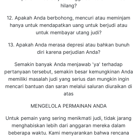
hilang?
12. Apakah Anda berbohong, mencuri atau meminjam
hanya untuk mendapatkan uang untuk berjudi atau
untuk membayar utang judi?
13. Apakah Anda merasa depresi atau bahkan bunuh
diri karena perjudian Anda?
Semakin banyak Anda menjawab 'ya' terhadap
pertanyaan tersebut, semakin besar kemungkinan Anda
memiliki masalah judi yang serius dan mungkin ingin
mencari bantuan dan saran melalui saluran diuraikan di
atas
MENGELOLA PERMAINAN ANDA
Untuk pemain yang sering menikmati judi, tidak jarang
menghabiskan lebih dari anggaran mereka dalam
beberapa waktu. Kami menyarankan bahwa rencana