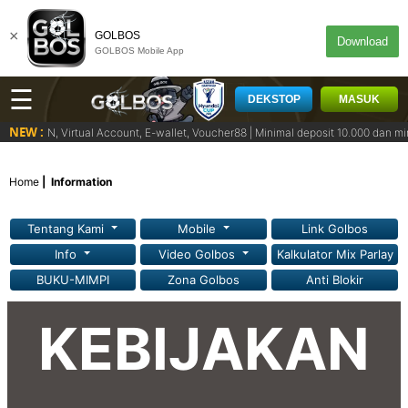
×
GOLBOS
Download
GOLBOS Mobile App
☰
DEKSTOP
MASUK
NEW :
IAYA ADMIN, Virtual Account, E-wallet, Voucher88 | Minimal deposit 10.000 
Home
Information
Tentang Kami
Mobile
Link Golbos
Info
Video Golbos
Kalkulator Mix Parlay
BUKU-MIMPI
Zona Golbos
Anti Blokir
KEBIJAKAN