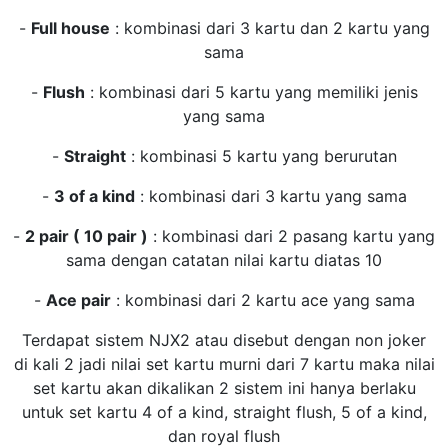
-
Full house
: kombinasi dari 3 kartu dan 2 kartu yang
sama
-
Flush
: kombinasi dari 5 kartu yang memiliki jenis
yang sama
-
Straight
: kombinasi 5 kartu yang berurutan
-
3 of a kind
: kombinasi dari 3 kartu yang sama
-
2 pair ( 10 pair )
: kombinasi dari 2 pasang kartu yang
sama dengan catatan nilai kartu diatas 10
-
Ace pair
: kombinasi dari 2 kartu ace yang sama
Terdapat sistem NJX2 atau disebut dengan non joker
di kali 2 jadi nilai set kartu murni dari 7 kartu maka nilai
set kartu akan dikalikan 2 sistem ini hanya berlaku
untuk set kartu 4 of a kind, straight flush, 5 of a kind,
dan royal flush