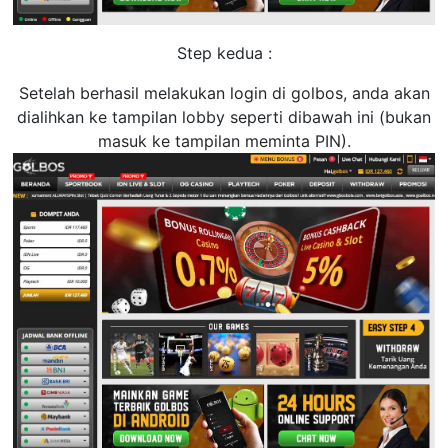
Step kedua :
Setelah berhasil melakukan login di golbos, anda akan
dialihkan ke tampilan lobby seperti dibawah ini (bukan
masuk ke tampilan meminta PIN).