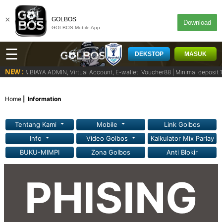
×
GOLBOS
Download
GOLBOS Mobile App
☰
DEKSTOP
MASUK
NEW :
AY TANPA BIAYA ADMIN, Virtual Account, E-wallet, Voucher88 | Minimal depo
Home
Information
Tentang Kami
Mobile
Link Golbos
Info
Video Golbos
Kalkulator Mix Parlay
BUKU-MIMPI
Zona Golbos
Anti Blokir
PHISING