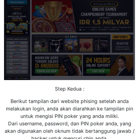
Step Kedua :
Berikut tampilan dari website phising setelah anda
melakukan login, anda akan diarahkan ke tampilan pin
untuk mengisi PIN poker yang anda miliki.
Dari username, password, dan PIN poker anda, yang
akan digunakan oleh oknum tidak bertanggung jawab /
hacker untuk mencuri chip anda.