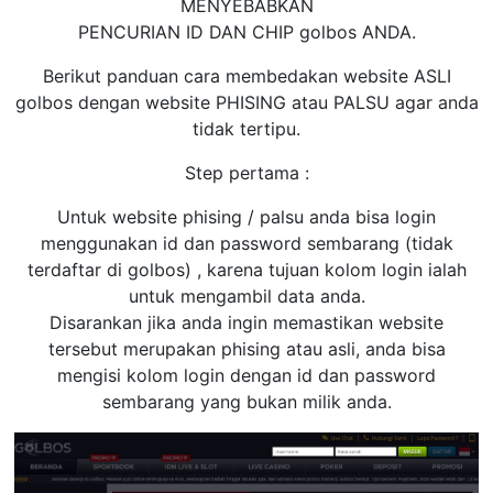
MENYEBABKAN
PENCURIAN ID DAN CHIP golbos ANDA.
Berikut panduan cara membedakan website ASLI
golbos dengan website PHISING atau PALSU agar anda
tidak tertipu.
Step pertama :
Untuk website phising / palsu anda bisa login
menggunakan id dan password sembarang (tidak
terdaftar di golbos) , karena tujuan kolom login ialah
untuk mengambil data anda.
Disarankan jika anda ingin memastikan website
tersebut merupakan phising atau asli, anda bisa
mengisi kolom login dengan id dan password
sembarang yang bukan milik anda.