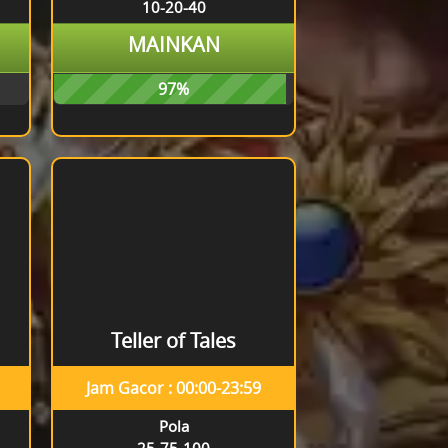
10-20-40
MAINKAN
97%
Teller of Tales
Jam Gacor : 00:00-23:59
Pola