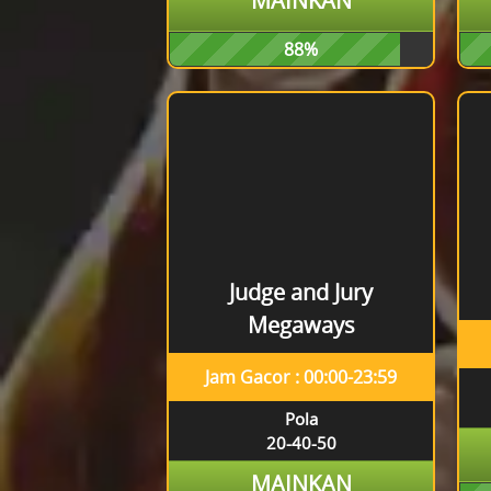
MAINKAN
88%
Judge and Jury
Megaways
Jam Gacor : 00:00-23:59
Pola
20-40-50
MAINKAN