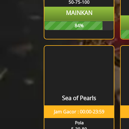
50-75-100
MAINKAN
84%
Sea of Pearls
Jam Gacor : 00:00-23:59
Pola