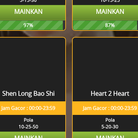
5-15-30
10-15-25
MAINKAN
MAINKAN
97%
87%
Shen Long Bao Shi
Heart 2 Heart
Jam Gacor : 00:00-23:59
Jam Gacor : 00:00-23:59
Pola
Pola
10-25-50
5-20-30