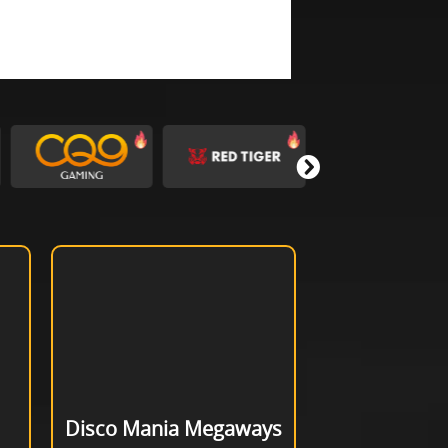
Disco Mania Megaways