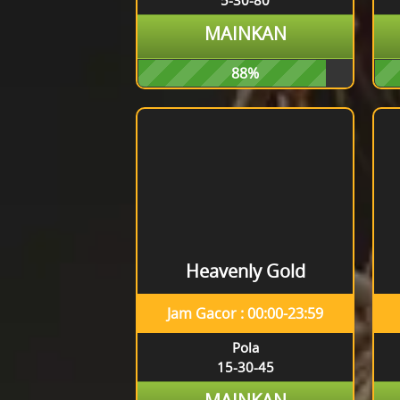
5-30-80
MAINKAN
88%
Heavenly Gold
Jam Gacor : 00:00-23:59
Pola
15-30-45