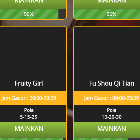
MAINKAN
MAINKAN
90%
96%
Fruity Girl
Fu Shou Qi Tian
Jam Gacor : 00:00-23:59
Jam Gacor : 00:00-23:59
Pola
Pola
5-15-25
10-20-30
MAINKAN
MAINKAN