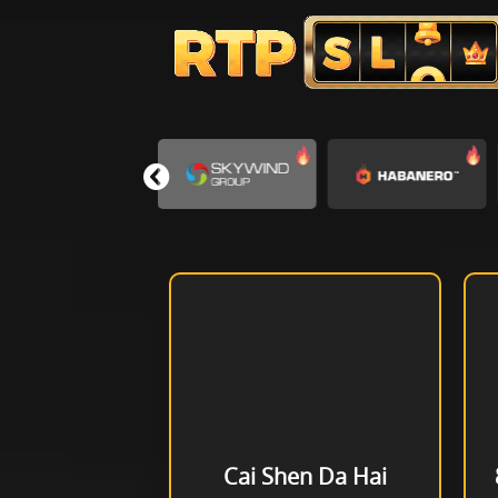
Cai Shen Da Hai