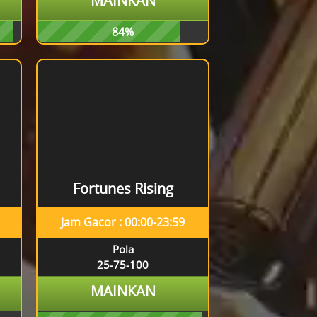
MAINKAN
84%
Fortunes Rising
Jam Gacor : 00:00-23:59
Pola
25-75-100
MAINKAN