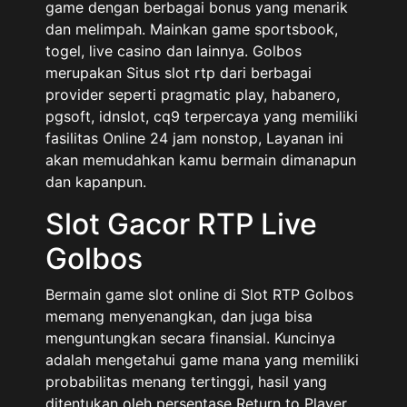
game dengan berbagai bonus yang menarik
dan melimpah. Mainkan game sportsbook,
togel, live casino dan lainnya. Golbos
merupakan Situs slot rtp dari berbagai
provider seperti pragmatic play, habanero,
pgsoft, idnslot, cq9 terpercaya yang memiliki
fasilitas Online 24 jam nonstop, Layanan ini
akan memudahkan kamu bermain dimanapun
dan kapanpun.
Slot Gacor RTP Live
Golbos
Bermain game slot online di Slot RTP Golbos
memang menyenangkan, dan juga bisa
menguntungkan secara finansial. Kuncinya
adalah mengetahui game mana yang memiliki
probabilitas menang tertinggi, hasil yang
ditentukan oleh persentase Return to Player