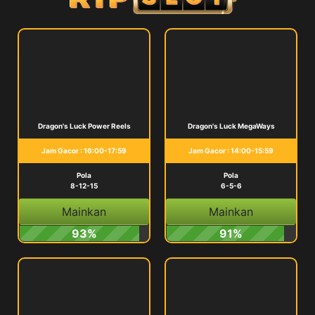
Dragon's Luck Power Reels
Dragon's Luck MegaWays
Jam Gacor : 16:00-17:59
Jam Gacor : 14:00-15:59
Pola
Pola
8-12-15
6-5-6
Mainkan
Mainkan
93%
91%