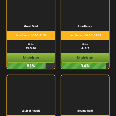
Great Gold
Lion Dance
Jam Gacor : 10:00-11:59
Jam Gacor : 06:00-07:59
Pola
Pola
15-5-10
4-9-7
Mainkan
Mainkan
81%
94%
Vault of Anubis
Bounty Raid