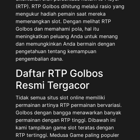
(RTP). RTP Golbos dihitung melalui rasio yang
mengukur hadiah pemain saat mereka
memenangkan slot. Dengan melihat RTP
Golbos dan memahami pola, hal itu
meningkatkan peluang Anda untuk menang
dan memungkinkan Anda bermain dengan
pengetahuan tentang kemampuan
pengembalian dana.
Daftar RTP Golbos
Resmi Tergacor
Tidak semua situs slot online memiliki
permainan artinya RTP permainan bervariasi.
Golbos dengan bangga menawarkan banyak
permainan dengan RTP tinggi. Dibawah ini
kami tampilkan game slot teratas dengan
RTP tertinggi. Medusa Game paling populer