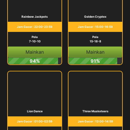
Rainbow Jackpots
Golden Cryptex
Jam Gacor : 22:00-23:59
Jam Gacor : 15:00-16:59
Pola
Pola
7-10-10
15-18-8
Mainkan
Mainkan
94%
91%
Lion Dance
Three Musketeers
Jam Gacor : 01:00-02:59
Jam Gacor : 13:00-14:59