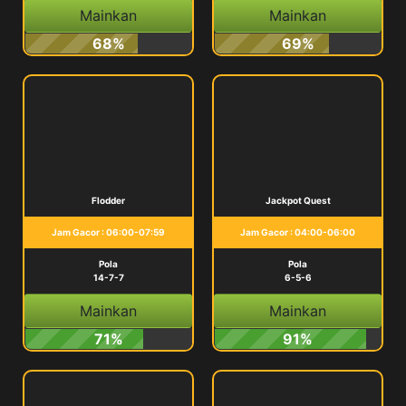
Mainkan
Mainkan
68%
69%
Flodder
Jackpot Quest
Jam Gacor : 06:00-07:59
Jam Gacor : 04:00-06:00
Pola
Pola
14-7-7
6-5-6
Mainkan
Mainkan
71%
91%