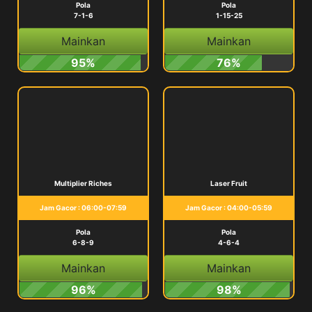
Pola
Pola
7-1-6
1-15-25
Mainkan
Mainkan
95%
76%
Multiplier Riches
Laser Fruit
Jam Gacor : 06:00-07:59
Jam Gacor : 04:00-05:59
Pola
Pola
6-8-9
4-6-4
Mainkan
Mainkan
96%
98%