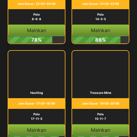
Jam Gacor : 23:00-00:59
Jam Gacor : 21:00-22:59
Pola
Pola
8-6-8
14-5-5
Mainkan
Mainkan
78%
86%
Hustling
Treasure Mine
Jam Gacor : 17:00-18:59
Jam Gacor : 19:00-20:59
Pola
Pola
17-11-5
15-11-7
Mainkan
Mainkan