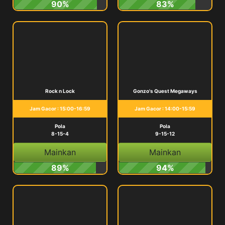
90%
83%
Rock n Lock
Gonzo's Quest Megaways
Jam Gacor : 15:00-16:59
Jam Gacor : 14:00-15:59
Pola
Pola
8-15-4
9-15-12
Mainkan
Mainkan
89%
94%