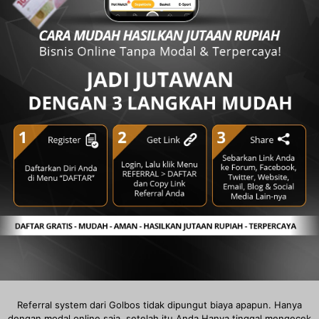
Referral system dari Golbos tidak dipungut biaya apapun. Hanya
dengan modal online saja, setelah itu Anda Hanya tinggal mengecek