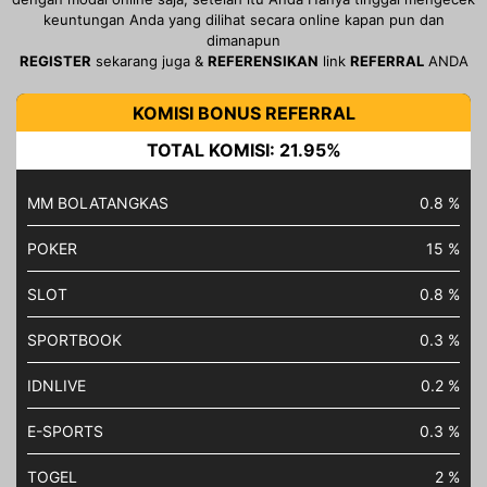
keuntungan Anda yang dilihat secara online kapan pun dan
dimanapun
REGISTER
sekarang juga &
REFERENSIKAN
link
REFERRAL
ANDA
KOMISI BONUS REFERRAL
TOTAL KOMISI: 21.95%
MM BOLATANGKAS
0.8 %
POKER
15 %
SLOT
0.8 %
SPORTBOOK
0.3 %
IDNLIVE
0.2 %
E-SPORTS
0.3 %
TOGEL
2 %