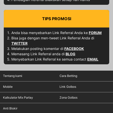
TIPS PROMOSI
Anda bisa menyebarkan Link Referral Anda ke
FORUM
Bisa juga dengan men-tweet Link Referral Anda di
TWITTER
Melakukan posting komentar di
FACEBOOK
Memasang Link Referral anda di
BLOG
Menyebarkan Link Referral ke semua contact
EMAIL
Tentang kami
Cara Betting
Mobile
Link Golbos
Kalkulator Mix Parlay
Zona Golbos
Anti Blokir